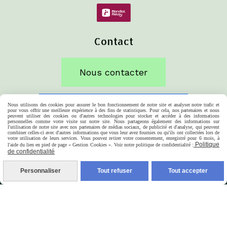
Contact
Nous contacter
Nous utilisons des cookies pour assurer le bon fonctionnement de notre site et analyser notre trafic et
Nous suivre sur Facebook
pour vous offrir une meilleure expérience à des fins de statistiques. Pour cela, nos partenaires et nous
peuvent utiliser des cookies ou d'autres technologies pour stocker et accéder à des informations
personnelles comme votre visite sur notre site. Nous partageons également des informations sur
l'utilisation de notre site avec nos partenaires de médias sociaux, de publicité et d'analyse, qui peuvent
combiner celles-ci avec d'autres informations que vous leur avez fournies ou qu'ils ont collectées lors de
votre utilisation de leurs services. Vous pouvez retirer votre consentement, enregistré pour 6 mois, à
Politique
l'aide du lien en pied de page « Gestion Cookies ». Voir notre politique de confidentialité :
de confidentialité
Personnaliser
Tout refuser
Tout accepter
Mentions Légales
Conditions générales de vente
Politique de confidentialité
Gestion cookies
Mon Compte
Créer un site e-commerce