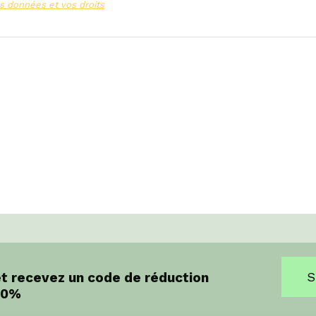
s données et vos droits
et recevez un code de réduction
S
10%