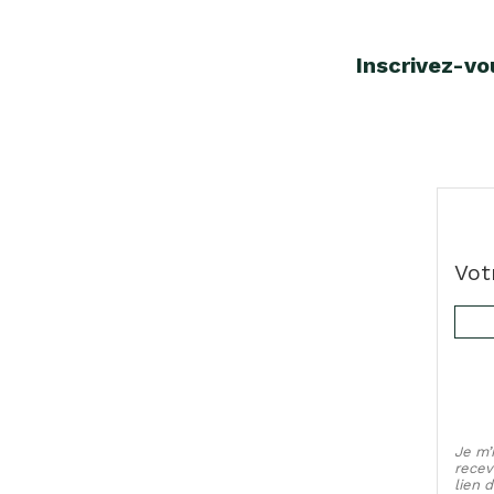
Inscrivez-vo
Vot
Je m’
recev
lien 