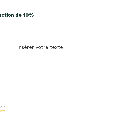
uction de 10%
Insérer votre texte
r
r le
ion